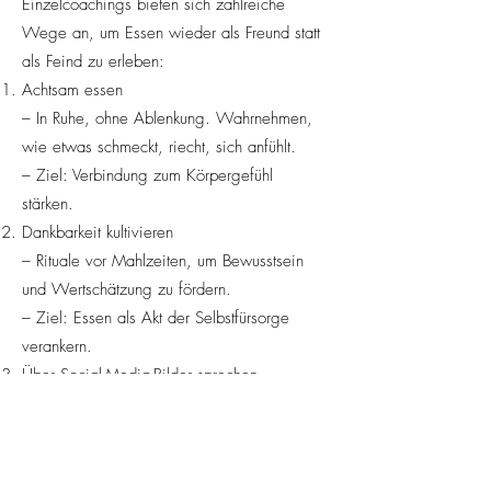
Einzelcoachings bieten sich zahlreiche
Wege an, um Essen wieder als Freund statt
als Feind zu erleben:
Achtsam essen
– In Ruhe, ohne Ablenkung. Wahrnehmen,
wie etwas schmeckt, riecht, sich anfühlt.
– Ziel: Verbindung zum Körpergefühl
stärken.
Dankbarkeit kultivieren
– Rituale vor Mahlzeiten, um Bewusstsein
und Wertschätzung zu fördern.
– Ziel: Essen als Akt der Selbstfürsorge
verankern.
Über Social-Media-Bilder sprechen
– Reflexionsübungen: „Was löst dieses Bild
in mir aus?“ „Wie echt ist das?“
– Ziel: kritisches Bewusstsein statt
Vergleichsdenken.