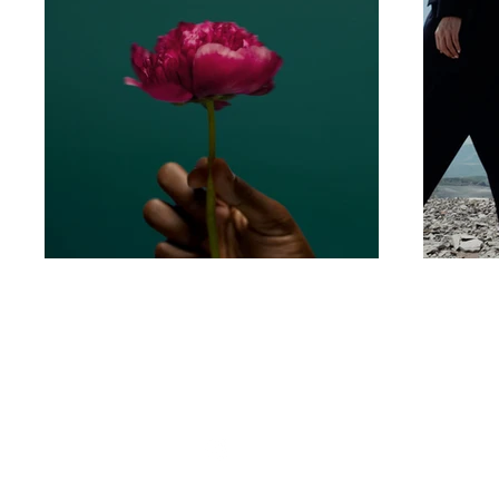
atelier@rheaseel.com
​Atelier Rhea
Jahnstr.2b
40215 Düsseldorf