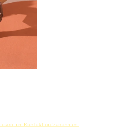
I AM SHEDUCATED!
nachhaltige Entwicklungskulturen
chberechtigung und Awareness zu
etablieren und
fördern und langfristig zu stärken.
klicken, um Kontakt aufzunehmen.