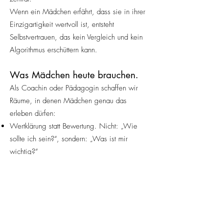
Wenn ein Mädchen erfährt, dass sie in ihrer
Einzigartigkeit wertvoll ist, entsteht
Selbstvertrauen, das kein Vergleich und kein
Algorithmus erschüttern kann.
Was Mädchen heute brauchen.
Als Coachin oder Pädagogin schaffen wir
Räume, in denen Mädchen genau das
erleben dürfen:
Wertklärung statt Bewertung. Nicht: „Wie
sollte ich sein?“, sondern: „Was ist mir
wichtig?“
Selbstreflexion als Ritual. Schreiben, still
werden, nachdenken – nicht um sich zu
optimieren, sondern um sich zu verstehen.
Verbindung statt Vergleich. Wenn Mädchen
ihre Erfahrungen teilen, entsteht ein Gefühl